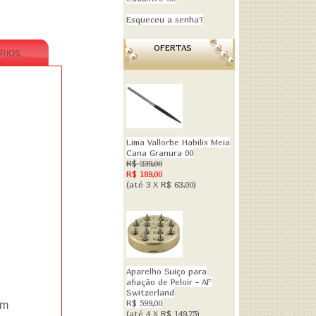
Esqueceu a senha?
OFERTAS
RIOS
Lima Vallorbe Habilis Meia
Cana Granura 00
R$ 239,00
R$ 189,00
(até
3 X R$ 63,00
)
Aparelho Suiço para
afiação de Peloir - AF
Switzerland
R$ 599,00
im
(até
4 X R$ 149,75
)