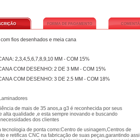
SCRIÇÃO
FORMA DE PAGAMENTO
COMENTÁ
 com fios desenhados e meia cana
CANA: 2,3,4,5,6,7,8,9,10 MM - COM 15%
 CANA COM DESENHO: 2 DE 3 MM - COM 15%
 CANA COM DESENHO: 3 DE 2.5 MM - COM 18%
Laminadores
ência de mais de 35 anos,a g3 é reconhecida por seus
e alta qualidade ,e esta sempre inovando e buscando
 necessidades dos clientes
za tecnologia de ponta como:Centro de usinagem,Centros de
o e retificas CNC na fabricação de suas peças,garantindo ass