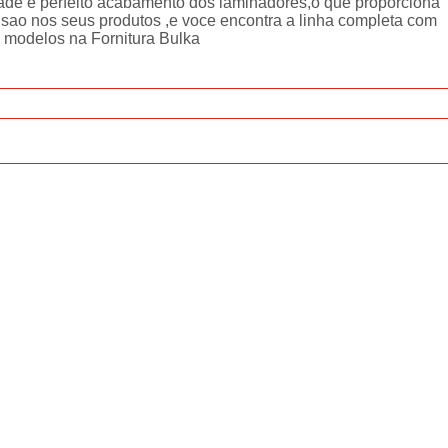
dade e perfeito acabamento dos laminadores,o que proporciona
isao nos seus produtos ,e voce encontra a linha completa com
 modelos na Fornitura Bulka