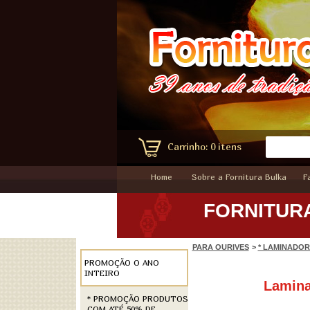
Carrinho: 0 itens
Home
Sobre a Fornitura Bulka
F
FORNITUR
PARA OURIVES
>
* LAMINADO
PROMOÇÃO O ANO
INTEIRO
Lamina
* PROMOÇÃO PRODUTOS
COM ATÉ 50% DE