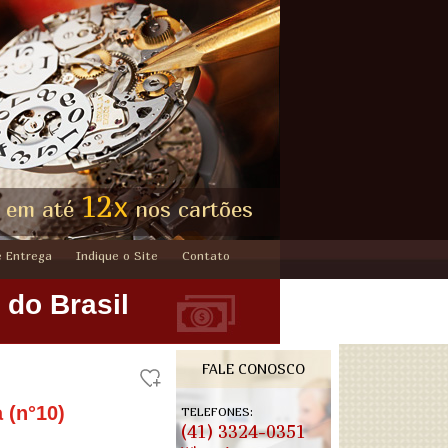
12x
 em até
nos cartões
e Entrega
Indique o Site
Contato
 do Brasil
FALE CONOSCO
 (n°10)
TELEFONES:
(41) 3324-0351