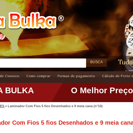
Tudo
BUSCA
ale Conosco
Como comprar
Formas de pagamento
Cálculo de Frete 
A BULKA
O Melhor Preço
RES
> Laminador Com Fios 5 fios Desenhados e 9 meia cana (n°10)
dor Com Fios 5 fios Desenhados e 9 meia cana