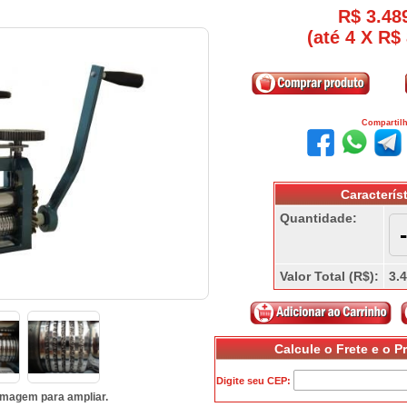
R$ 3.48
(até
4 X R$
Compartil
Caracterís
Quantidade:
-
Valor Total (R$):
3.
Calcule o Frete e o P
Digite seu CEP:
imagem para ampliar.