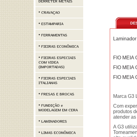
DERRETER METAIS
* CRAVAÇAO
DE
* ESTAMPARIA
* FERRAMENTAS
Laminador
* FIEIRAS ECONÔMICA
FIO MEIA 
* FIEIRAS ESPECIAIS
COM VIDEA
(IMPORTADAS)
FIO MEIA
FIO MEIA
* FIEIRAS ESPECIAIS
ITALIANAS
* FRESAS E BROCAS
Marca G3 
* FUNDIÇÃO e
Com experi
MODELAGEM EM CERA
produtos d
atender as
* LAMINADORES
A G3 utili
Torneament
* LIMAS ECONÔMICA