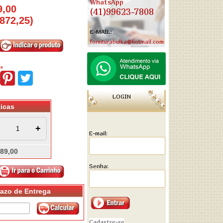
WhatsApp
9,00
(41)99623-7808
 872,25
)
E-MAIL:
forniturabulka@hotmail.com
he
LOGIN
ticas
+
E-mail:
489,00
Senha:
razo de Entrega
Cadastre-se