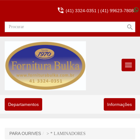

(41) 3324-0351 |
(41) 99623-7808
search
Menu
Princip
Departamentos
Informações
PARA OURIVES
> * LAMINADORES