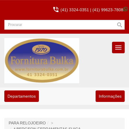

(41) 3324-0351 |
(41) 99623-7808
search
Menu
Princip
Departamentos
Informações
PARA RELOJOEIRO
>
* BERGEON FERRAMENTAS SUIÇA