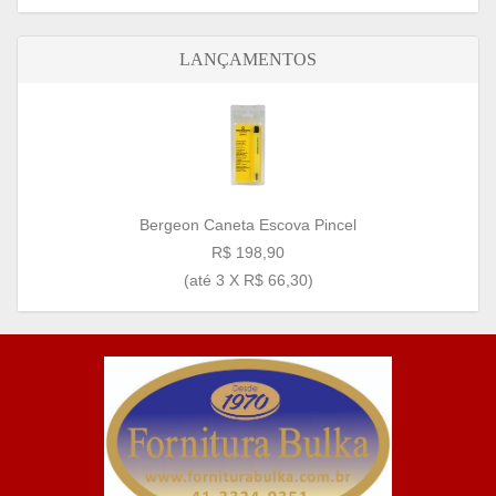
LANÇAMENTOS
Bergeon Caneta Escova Pincel
R$ 198,90
(até
3 X R$ 66,30
)