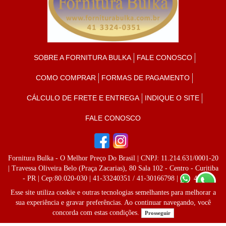
SOBRE A FORNITURA BULKA
FALE CONOSCO
COMO COMPRAR
FORMAS DE PAGAMENTO
CÁLCULO DE FRETE E ENTREGA
INDIQUE O SITE
FALE CONOSCO
Fornitura Bulka - O Melhor Preço Do Brasil
| CNPJ: 11.214.631/0001-20
| Travessa Oliveira Belo (Praça Zacarias), 80 Sala 102 - Centro - Curitiba
- PR | Cep:80.020-030 | 41-33240351 / 41-30166798 |
41-
996237808
Esse site utiliza cookie e outras tecnologias semelhantes para melhorar a
sua experiência e gravar preferências. Ao continuar navegando, você
concorda com estas condições.
Prosseguir
Desenvolvido por
Lojas Virtuais
BR