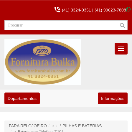

(41) 3324-0351 |
(41) 99623-7808
search
Menu
Princip
Departamentos
Informações
PARA RELOJOEIRO
* PILHAS E BATERIAS
>
> Bateria para Telefone T104